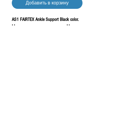
Добавить в корзину
AS1 FAIRTEX Ankle Support Black color.
Носки голеностопные. Цвет
черный.
Детали:
Размер -
Free size
;
Сделано в Таиланде;
Материал: Акрил -
35%, Нейлон - 35%, Эластан -
30%;
Продаются парой;
Цвет - черный с синим,
черный с красным.