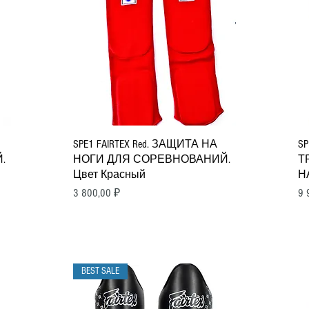
Быстрый просмотр
SPE1 FAIRTEX Red. ЗАЩИТА НА
SP
.
НОГИ ДЛЯ СОРЕВНОВАНИЙ.
Т
Цвет Красный
Н
Цена
Ц
3 800,00 ₽
9 
BEST SALE