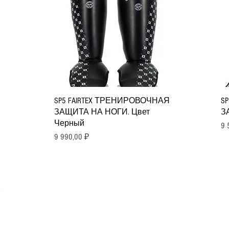
Быстрый просмотр
SP5 FAIRTEX ТРЕНИРОВОЧНАЯ
S
ЗАЩИТА НА НОГИ. Цвет
З
Черный
Ц
9 
Цена
9 990,00 ₽