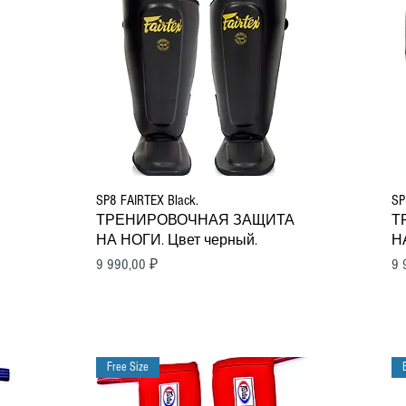
Быстрый просмотр
SP8 FAIRTEX Black.
SP
ТРЕНИРОВОЧНАЯ ЗАЩИТА
Т
НА НОГИ. Цвет черный.
Н
Цена
Ц
9 990,00 ₽
9 
Free Size