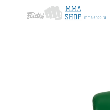
MMA
SHOP
mma-shop.ru